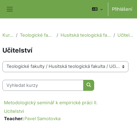
Přejít k hlavnímu obsahu
Přihlášení
Boční panel
Kurzy
Teologické fakulty
Husitská teologická fakulta
Učitelství
Učitelství
Kategorie kurzů
Vyhledat kurzy
Vyhledat kurzy
Metodologický seminář k empirické práci II.
Ucitelstvi
Teacher:
Pavel Samotovka