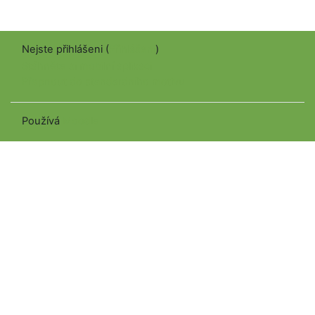
Nejste přihlášeni (
Přihlášení
)
Stáhněte si mobilní aplikaci
Přepnout do standardního motivu
Používá
Moodle