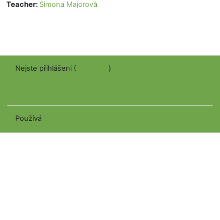
Teacher:
Simona Majorová
Nejste přihlášeni (
Přihlášení
)
Stáhněte si mobilní aplikaci
Přepnout do standardního motivu
Používá
Moodle