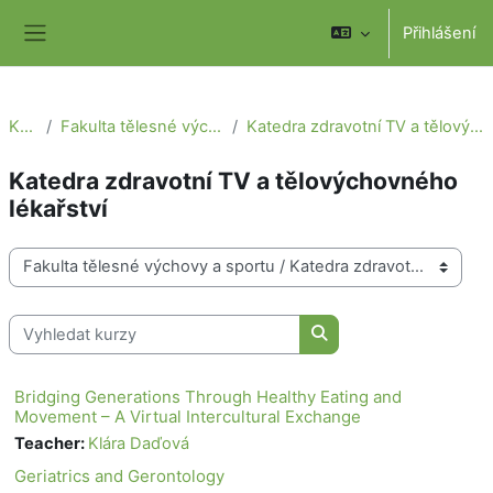
Přejít k hlavnímu obsahu
Přihlášení
Boční panel
Kurzy
Fakulta tělesné výchovy a sportu
Katedra zdravotní TV a tělovýchovného lékařství
Katedra zdravotní TV a tělovýchovného
lékařství
Kategorie kurzů
Vyhledat kurzy
Vyhledat kurzy
Bridging Generations Through Healthy Eating and
Movement – A Virtual Intercultural Exchange
Teacher:
Klára Daďová
Geriatrics and Gerontology