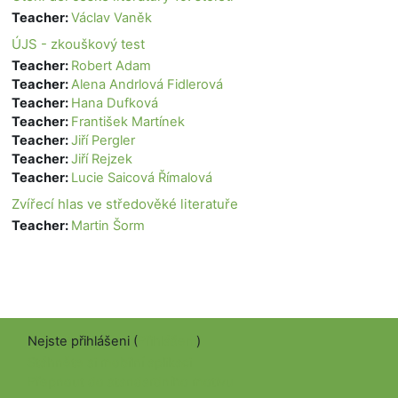
Teacher:
Václav Vaněk
ÚJS - zkouškový test
Teacher:
Robert Adam
Teacher:
Alena Andrlová Fidlerová
Teacher:
Hana Dufková
Teacher:
František Martínek
Teacher:
Jiří Pergler
Teacher:
Jiří Rejzek
Teacher:
Lucie Saicová Římalová
Zvířecí hlas ve středověké literatuře
Teacher:
Martin Šorm
Nejste přihlášeni (
Přihlášení
)
Stáhněte si mobilní aplikaci
Přepnout do standardního motivu