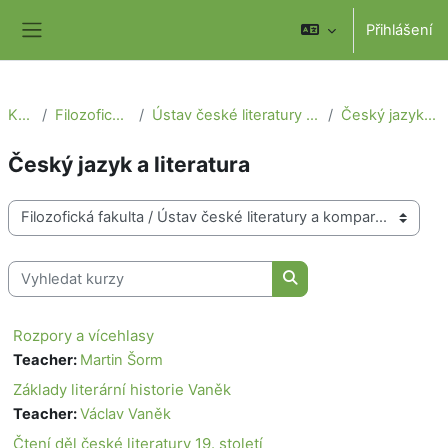
Přejít k hlavnímu obsahu
Přihlášení
Boční panel
Kurzy
Filozofická fakulta
Ústav české literatury a komparatistiky
Český jazyk a literatura
Český jazyk a literatura
Kategorie kurzů
Vyhledat kurzy
Vyhledat kurzy
Rozpory a vícehlasy
Teacher:
Martin Šorm
Základy literární historie Vaněk
Teacher:
Václav Vaněk
Čtení děl české literatury 19. století