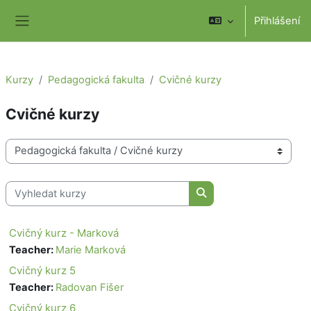
Přejít k hlavnímu obsahu
Přihlášení
Boční panel
Kurzy
Pedagogická fakulta
Cvičné kurzy
Cvičné kurzy
Kategorie kurzů
Vyhledat kurzy
Vyhledat kurzy
Cvičný kurz - Marková
Teacher:
Marie Marková
Cvičný kurz 5
Teacher:
Radovan Fišer
Cvičný kurz 6