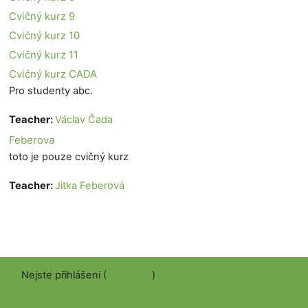
Cvičný kurz 9
Cvičný kurz 10
Cvičný kurz 11
Cvičný kurz CADA
Pro studenty abc.
Teacher:
Václav Čada
Feberova
toto je pouze cvičný kurz
Teacher:
Jitka Feberová
Nejste přihlášeni (
Přihlášení
)
Stáhněte si mobilní aplikaci
Přepnout do standardního motivu