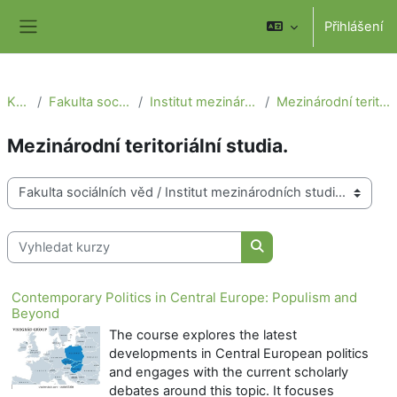
Přejít k hlavnímu obsahu
Přihlášení
Boční panel
Kurzy
Fakulta sociálních věd
Institut mezinárodních studií
Mezinárodní teritoriální studia.
Mezinárodní teritoriální studia.
Kategorie kurzů
Vyhledat kurzy
Vyhledat kurzy
Contemporary Politics in Central Europe: Populism and
Beyond
The course explores the latest
developments in Central European politics
and engages with the current scholarly
debates around this topic. It focuses