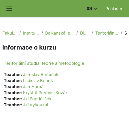
Přejít k hlavnímu obsahu
Přihlášení
Boční panel
Fakulta sociálních věd
Institut mezinárodních studií
Balkánská, euroasijská a středoevropská studia
Distanční studium
Teritoriální studia: teorie a metodologie
Sou
Informace o kurzu
Teritoriální studia: teorie a metodologie
Teacher:
Jaroslav Bartůšek
Teacher:
Ladislav Beneš
Teacher:
Jan Hornát
Teacher:
Kryštof Přemysl Kozák
Teacher:
Jiří Pondělíček
Teacher:
Jiří Vykoukal