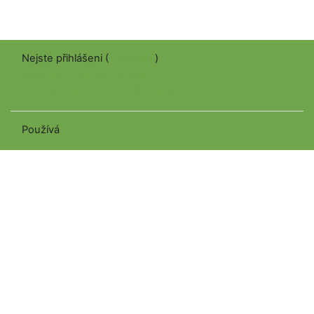
Nejste přihlášeni (
Přihlášení
)
Stáhněte si mobilní aplikaci
Přepnout do standardního motivu
Používá
Moodle