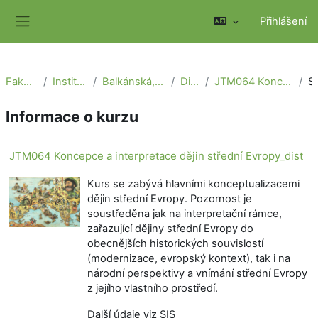
Přejít k hlavnímu obsahu
Přihlášení
Boční panel
Fakulta sociálních věd
Institut mezinárodních studií
Balkánská, euroasijská a středoevropská studia
Distanční studium
JTM064 Koncepce a interpretace dějin střední Evropy_dist
So
Informace o kurzu
JTM064 Koncepce a interpretace dějin střední Evropy_dist
Kurs se zabývá hlavními konceptualizacemi
dějin střední Evropy. Pozornost je
soustředěna jak na interpretační rámce,
zařazující dějiny střední Evropy do
obecnějších historických souvislostí
(modernizace, evropský kontext), tak i na
národní perspektivy a vnímání střední Evropy
z jejího vlastního prostředí.
Další údaje viz SIS