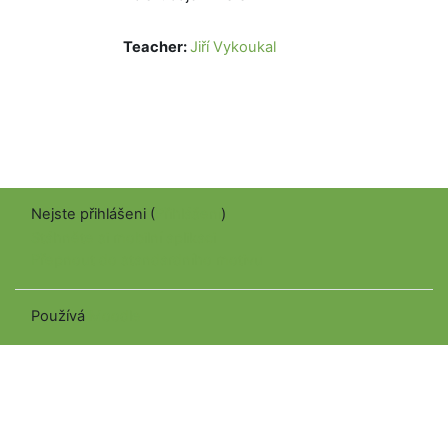
Teacher:
Jiří Vykoukal
Nejste přihlášeni (
Přihlášení
)
Stáhněte si mobilní aplikaci
Přepnout do standardního motivu
Používá
Moodle