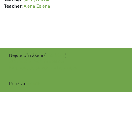
Teacher:
Alena Zelená
Nejste přihlášeni (
Přihlášení
)
Stáhněte si mobilní aplikaci
Přepnout do standardního motivu
Používá
Moodle