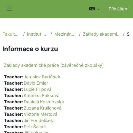
Přejít k hlavnímu obsahu
Přihlášení
Boční panel
Fakulta sociálních věd
Institut mezinárodních studií
Mezinárodní teritoriální studia
Základy akademické práce (závěrečné zkoušky)
Souhr
Informace o kurzu
Základy akademické práce (závěrečné zkoušky)
Teacher:
Jaroslav Bartůšek
Teacher:
David Emler
Teacher:
Lucie Filipová
Teacher:
Kateřina Fuksová
Teacher:
Daniela Kolenovská
Teacher:
Zuzana Krulichová
Teacher:
Viktorie Mertová
Teacher:
Jiří Pondělíček
Teacher:
Petr Šafařík
Teacher:
Jiří Vykoukal