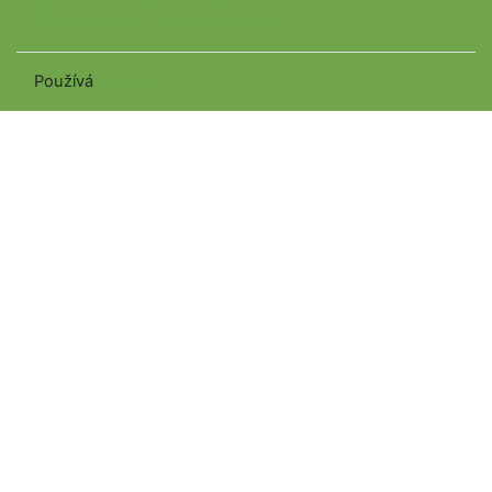
Přepnout do standardního motivu
Používá
Moodle