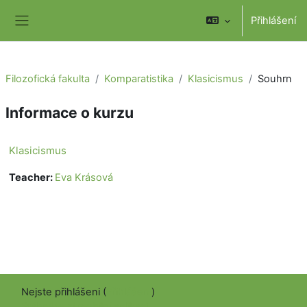
Přejít k hlavnímu obsahu
Přihlášení
Boční panel
Filozofická fakulta
Komparatistika
Klasicismus
Souhrn
Informace o kurzu
Klasicismus
Teacher:
Eva Krásová
Nejste přihlášeni (
Přihlášení
)
Stáhněte si mobilní aplikaci