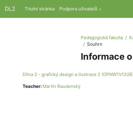
Přejít k hlavnímu obsahu
DL2
Titulní stránka
Podpora uživatelů
Pedagogická fakulta
K
Souhrn
Informace o
Dílna 2 - grafický design a ilustrace 2 (OPNW1V132B
Teacher:
Martin Raudenský