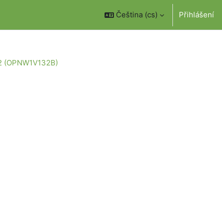
Čeština ‎(cs)‎
Přihlášení
ce 2 (OPNW1V132B)