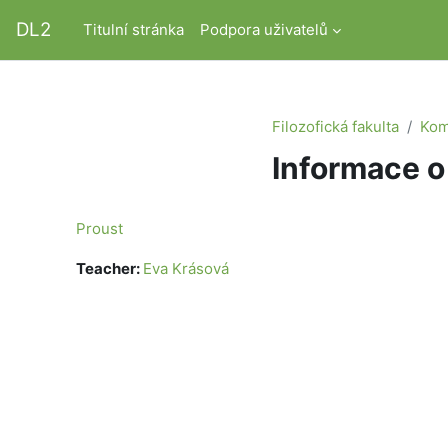
Přejít k hlavnímu obsahu
DL2
Titulní stránka
Podpora uživatelů
Filozofická fakulta
Kom
Informace o
Proust
Teacher:
Eva Krásová