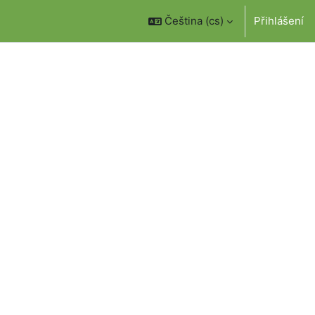
Čeština ‎(cs)‎
Přihlášení