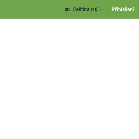
Čeština ‎(cs)‎
Přihlášení