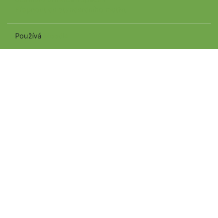
Přepnout do standardního motivu
Používá
Moodle