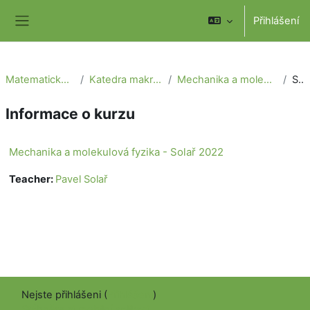
Přejít k hlavnímu obsahu
Přihlášení
Boční panel
Matematicko-fyzikální fakulta
Katedra makromolekulární fyziky
Mechanika a molekulová fyzika - Solař 2022
Souhrn
Informace o kurzu
Mechanika a molekulová fyzika - Solař 2022
Teacher:
Pavel Solař
Nejste přihlášeni (
Přihlášení
)
Stáhněte si mobilní aplikaci