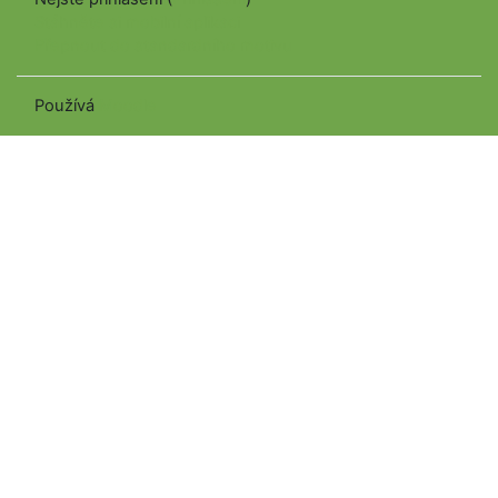
Stáhněte si mobilní aplikaci
Přepnout do standardního motivu
Používá
Moodle