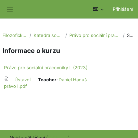
Přejít k hlavnímu obsahu
Přihlášení
Boční panel
Filozofická fakulta
Katedra sociální práce
Právo pro sociální pracovníky I. (2023)
Souhrn
Informace o kurzu
Právo pro sociální pracovníky I. (2023)
Ústavní
Teacher:
Daniel Hanuš
právo I.pdf
Nejste přihlášeni (
Přihlášení
)