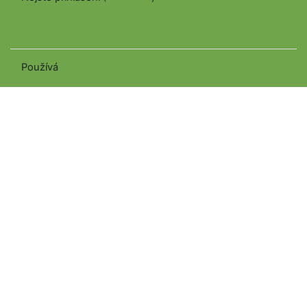
Stáhněte si mobilní aplikaci
Přepnout do standardního motivu
Používá
Moodle