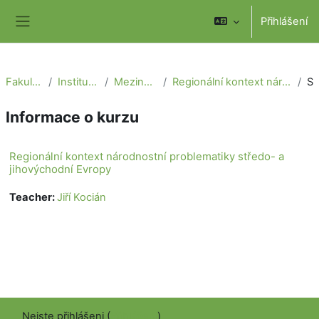
Přejít k hlavnímu obsahu
Přihlášení
Boční panel
Fakulta sociálních věd
Institut mezinárodních studií
Mezinárodní teritoriální studia
Regionální kontext národnostní problematiky středo- a jihovýchodní Evropy
Sou
Informace o kurzu
Regionální kontext národnostní problematiky středo- a
jihovýchodní Evropy
Teacher:
Jiří Kocián
Nejste přihlášeni (
Přihlášení
)