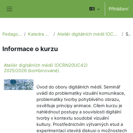
Přejít k hlavnímu obsahu
Přihlášení
Boční panel
Pedagogická fakulta
Katedra výtvarné výchovy
Ateliér digitálních médií (OCRN20UC42) 2025/2026 (kombinované)
Souhrn
Informace o kurzu
Ateliér digitálních médií (OCRN20UC42)
2025/2026 (kombinované)
Úvod do oboru digitálních médií. Seminář
uvádí do problematiky vizuální komunikace,
problematiky tvorby pohyblivého obrazu,
osvětluje principy animace. Cílem kurzu je
nahlédnout postupy a souvislosti digitální
tvorby v kontextu soudobé vizuální
kultury. Prostřednictvím výtvarných etud a
experimentací otevírá diskusi o možnostech