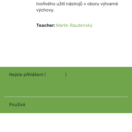
tvořivého užití nástrojů v oboru výtvarné
výchovy.
Teacher:
Martin Raudenský
Nejste přihlášeni (
Přihlášení
)
Stáhněte si mobilní aplikaci
Přepnout do standardního motivu
Používá
Moodle