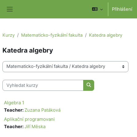
Přejít k hlavnímu obsahu
Přihlášení
Boční panel
Kurzy
Matematicko-fyzikální fakulta
Katedra algebry
Katedra algebry
Kategorie kurzů
Vyhledat kurzy
Vyhledat kurzy
Algebra 1
Teacher:
Zuzana Patáková
Aplikační programovani
Teacher:
Jiří Měska