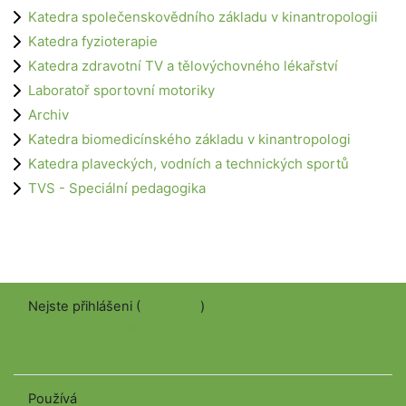
Katedra společenskovědního základu v kinantropologii
Katedra fyzioterapie
Katedra zdravotní TV a tělovýchovného lékařství
Laboratoř sportovní motoriky
Archiv
Katedra biomedicínského základu v kinantropologi
Katedra plaveckých, vodních a technických sportů
TVS - Speciální pedagogika
Nejste přihlášeni (
Přihlášení
)
Stáhněte si mobilní aplikaci
Přepnout do standardního motivu
Používá
Moodle