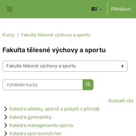
Přejít k hlavnímu obsahu
Přihlášení
Boční panel
Kurzy
Fakulta tělesné výchovy a sportu
Fakulta tělesné výchovy a sportu
Kategorie kurzů
Vyhledat kurzy
Vyhledat kurzy
Rozbalit vše
Katedra atletiky, sportů a pobytů v přírodě
Katedra gymnastiky
Katedra managementu sportu
Katedra sportovních her