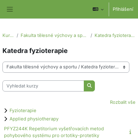
Přejít k hlavnímu obsahu
Přihlášení
Boční panel
Kurzy
Fakulta tělesné výchovy a sportu
Katedra fyzioterapie
Katedra fyzioterapie
Kategorie kurzů
Vyhledat kurzy
Vyhledat kurzy
Rozbalit vše
Fyzioterapie
Applied physiotherapy
PFYZ244K Repetitorium vyšetřovacích metod
pohybového systému pro ortotiky-protetiky