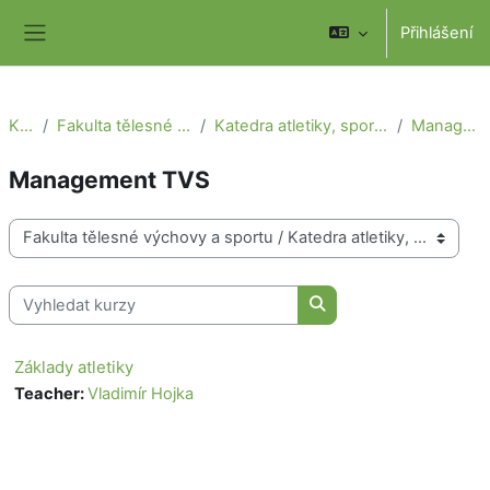
Přejít k hlavnímu obsahu
Přihlášení
Boční panel
Kurzy
Fakulta tělesné výchovy a sportu
Katedra atletiky, sportů a pobytů v přírodě
Management TVS
Management TVS
Kategorie kurzů
Vyhledat kurzy
Vyhledat kurzy
Základy atletiky
Teacher:
Vladimír Hojka