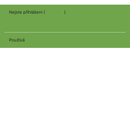
Nejste přihlášeni (
Přihlášení
)
Stáhněte si mobilní aplikaci
Přepnout do standardního motivu
Používá
Moodle