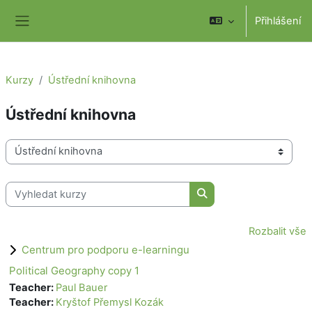
Přejít k hlavnímu obsahu
Přihlášení
Boční panel
Kurzy
Ústřední knihovna
Ústřední knihovna
Kategorie kurzů
Vyhledat kurzy
Vyhledat kurzy
Rozbalit vše
Centrum pro podporu e-learningu
Political Geography copy 1
Teacher:
Paul Bauer
Teacher:
Kryštof Přemysl Kozák