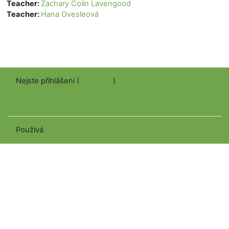
Teacher:
Zachary Colin Lavengood
Teacher:
Hana Ovesleová
Nejste přihlášeni (
Přihlášení
)
Stáhněte si mobilní aplikaci
Přepnout do standardního motivu
Používá
Moodle