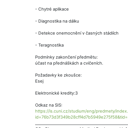
- Chytré aplikace
- Diagnostika na dálku
- Detekce onemocnění v časných stádiích
- Teragnostika
Podmínky zakončení předmětu:
účast na přednáškách a cvičeních.
Požadavky ke zkoušce:
Esej
Elektronické kredity:3
Odkaz na SIS:
https://is.cuni.cz/studium/eng/predmety/index
id=76b73d3f349b28cff4d7b5949e275f58&ti
______________________________________________