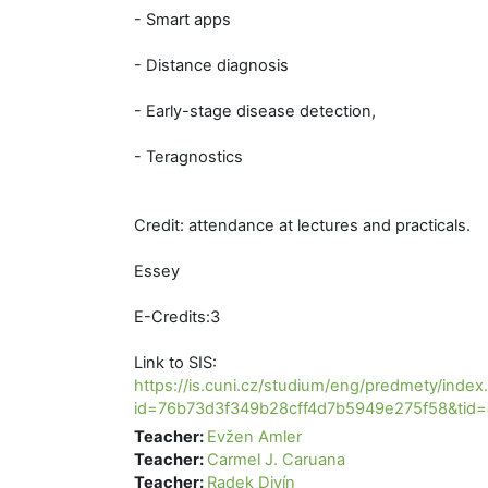
- Smart apps
- Distance diagnosis
- Early-stage disease detection,
- Teragnostics
Credit: attendance at lectures and practicals.
Essey
E-Credits:3
Link to SIS:
https://is.cuni.cz/studium/eng/predmety/index
id=76b73d3f349b28cff4d7b5949e275f58&ti
Teacher:
Evžen Amler
Teacher:
Carmel J. Caruana
Teacher:
Radek Divín