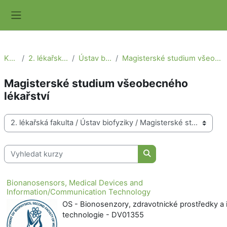
Přejít k hlavnímu obsahu
Boční panel
Kurzy
2. lékařská fakulta
Ústav biofyziky
Magisterské studium všeobecného lékařství
Magisterské studium všeobecného
lékařství
Kategorie kurzů
Vyhledat kurzy
Vyhledat kurzy
Bionanosensors, Medical Devices and
Information/Communication Technology
OS - Bionosenzory, zdravotnické prostředky a
technologie - DV01355