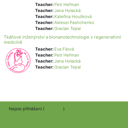
Teacher:
Petr Heřman
Teacher:
Jana Holacká
Teacher:
Kateřina Houšková
Teacher:
Aleksei Pashchenko
Teacher:
Gracian Tejral
Tkáňové inženýrství a bionanotechnologie v regenerativní
medicíně
Teacher:
Eva Filová
Teacher:
Petr Heřman
Teacher:
Jana Holacká
Teacher:
Gracian Tejral
Nejste přihlášeni (
Přihlášení
)
Stáhněte si mobilní aplikaci
Přepnout do standardního motivu