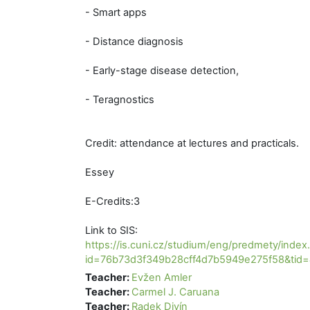
- Smart apps
- Distance diagnosis
- Early-stage disease detection,
- Teragnostics
Credit: attendance at lectures and practicals.
Essey
E-Credits:3
Link to SIS:
https://is.cuni.cz/studium/eng/predmety/index
id=76b73d3f349b28cff4d7b5949e275f58&ti
Teacher:
Evžen Amler
Teacher:
Carmel J. Caruana
Teacher:
Radek Divín