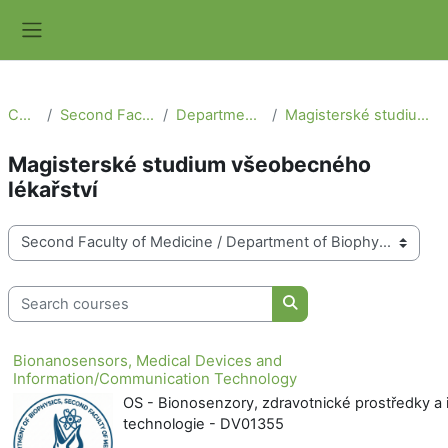
Skip to main content
Side panel
Courses
Second Faculty of Medicine
Department of Biophysics
Magisterské studium všeobecného lékařství
Magisterské studium všeobecného
lékařství
Course categories
Search courses
Search courses
Bionanosensors, Medical Devices and
Information/Communication Technology
OS - Bionosenzory, zdravotnické prostředky a
technologie - DV01355