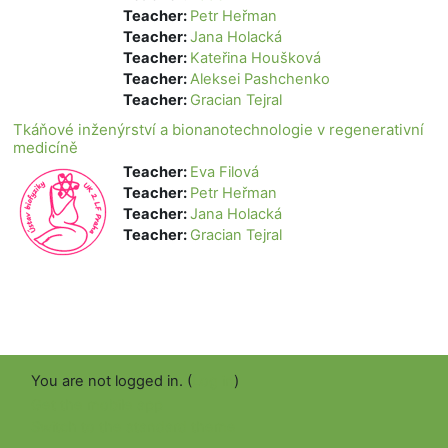
Teacher:
Petr Heřman
Teacher:
Jana Holacká
Teacher:
Kateřina Houšková
Teacher:
Aleksei Pashchenko
Teacher:
Gracian Tejral
Tkáňové inženýrství a bionanotechnologie v regenerativní
medicíně
Teacher:
Eva Filová
Teacher:
Petr Heřman
Teacher:
Jana Holacká
Teacher:
Gracian Tejral
You are not logged in. (
Log in
)
Get the mobile app
Switch to the standard theme