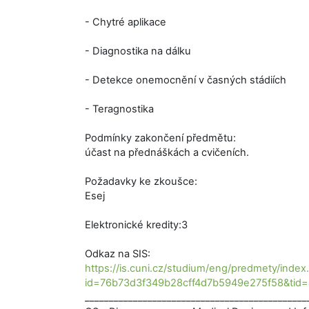
- Chytré aplikace
- Diagnostika na dálku
- Detekce onemocnění v časných stádiích
- Teragnostika
Podmínky zakončení předmětu:
účast na přednáškách a cvičeních.
Požadavky ke zkoušce:
Esej
Elektronické kredity:3
Odkaz na SIS:
https://is.cuni.cz/studium/eng/predmety/index
id=76b73d3f349b28cff4d7b5949e275f58&ti
______________________________________________