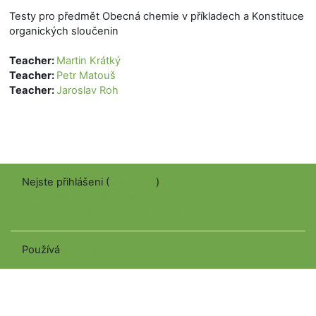
Testy pro předmět Obecná chemie v příkladech a Konstituce
organických sloučenin
Teacher:
Martin Krátký
Teacher:
Petr Matouš
Teacher:
Jaroslav Roh
Nejste přihlášeni (
Přihlášení
)
Stáhněte si mobilní aplikaci
Přepnout do standardního motivu
Používá
Moodle