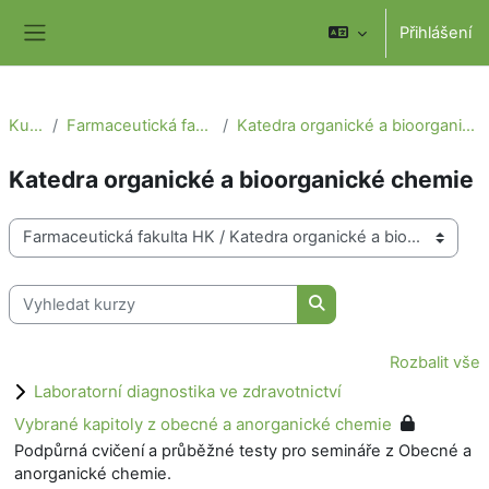
Přejít k hlavnímu obsahu
Přihlášení
Boční panel
Kurzy
Farmaceutická fakulta HK
Katedra organické a bioorganické chemie
Katedra organické a bioorganické chemie
Kategorie kurzů
Vyhledat kurzy
Vyhledat kurzy
Rozbalit vše
Laboratorní diagnostika ve zdravotnictví
Vybrané kapitoly z obecné a anorganické chemie
Podpůrná cvičení a průběžné testy pro semináře z Obecné a
anorganické chemie.