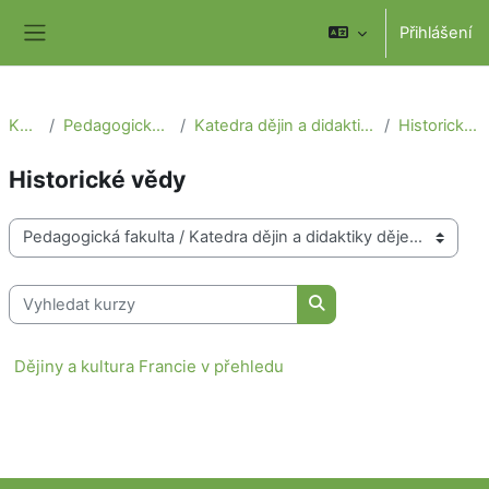
Přejít k hlavnímu obsahu
Přihlášení
Boční panel
Kurzy
Pedagogická fakulta
Katedra dějin a didaktiky dějepisu
Historické vědy
Historické vědy
Kategorie kurzů
Vyhledat kurzy
Vyhledat kurzy
Dějiny a kultura Francie v přehledu