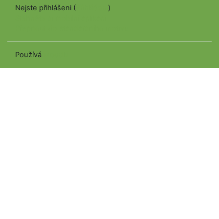
Nejste přihlášeni (
Přihlášení
)
Stáhněte si mobilní aplikaci
Přepnout do standardního motivu
Používá
Moodle