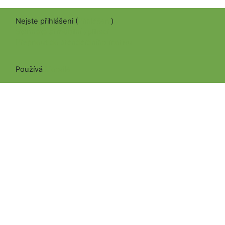
Nejste přihlášeni (
Přihlášení
)
Stáhněte si mobilní aplikaci
Přepnout do standardního motivu
Používá
Moodle