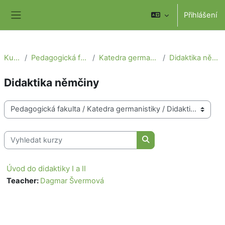
Přejít k hlavnímu obsahu
Přihlášení
Boční panel
Kurzy
Pedagogická fakulta
Katedra germanistiky
Didaktika němčiny
Didaktika němčiny
Kategorie kurzů
Vyhledat kurzy
Vyhledat kurzy
Úvod do didaktiky I a II
Teacher:
Dagmar Švermová