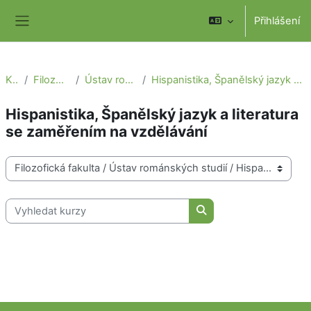
Přejít k hlavnímu obsahu
Přihlášení
Boční panel
Kurzy
Filozofická fakulta
Ústav románských studií
Hispanistika, Španělský jazyk a literatura se zaměřením na vzdělávání
Hispanistika, Španělský jazyk a literatura
se zaměřením na vzdělávání
Kategorie kurzů
Vyhledat kurzy
Vyhledat kurzy