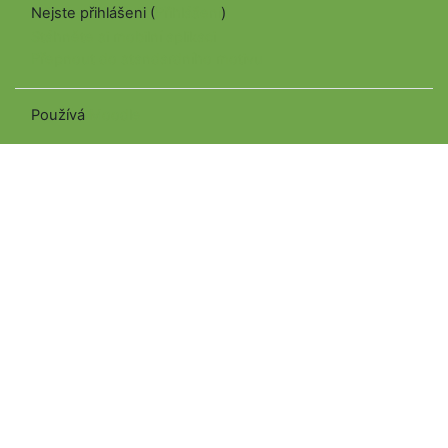
Nejste přihlášeni (
Přihlášení
)
Stáhněte si mobilní aplikaci
Přepnout do standardního motivu
Používá
Moodle