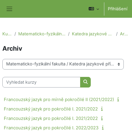
Přejít k hlavnímu obsahu
Přihlášení
Boční panel
Kurzy
Matematicko-fyzikální fakulta
Katedra jazykové přípravy
Archiv
Archiv
Kategorie kurzů
Vyhledat kurzy
Vyhledat kurzy
Francouzský jazyk pro mírně pokročilé II (2021/2022)
Francouzský jazyk pro pokročilé I. 2021/2022
Francouzský jazyk pro pokročilé I. 2021/2022
Francouzský jazyk pro pokročilé I. 2022/2023