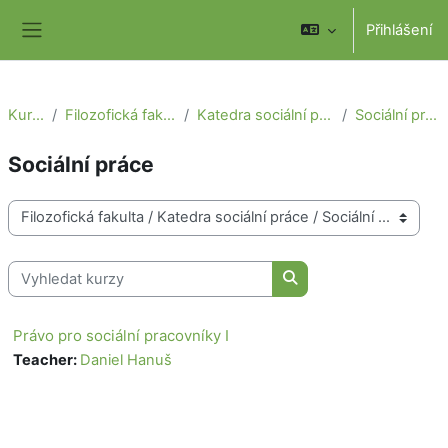
Přejít k hlavnímu obsahu
Přihlášení
Boční panel
Kurzy
Filozofická fakulta
Katedra sociální práce
Sociální práce
Sociální práce
Kategorie kurzů
Vyhledat kurzy
Vyhledat kurzy
Právo pro sociální pracovníky I
Teacher:
Daniel Hanuš