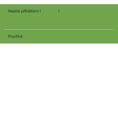
Nejste přihlášeni (
Přihlášení
)
Stáhněte si mobilní aplikaci
Přepnout do standardního motivu
Používá
Moodle