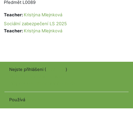
Předmět L0089
Teacher:
Kristýna Mlejnková
Sociální zabezpečení LS 2025
Teacher:
Kristýna Mlejnková
Nejste přihlášeni (
Přihlášení
)
Stáhněte si mobilní aplikaci
Přepnout do standardního motivu
Používá
Moodle