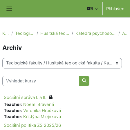
Přejít k hlavnímu obsahu
Přihlášení
Boční panel
Kurzy
Teologické fakulty
Husitská teologická fakulta
Katedra psychosociálních věd a etiky
Archiv
Archiv
Kategorie kurzů
Vyhledat kurzy
Vyhledat kurzy
Sociální správa I. a II.
Teacher:
Noemi Bravená
Teacher:
Veronika Hrušková
Teacher:
Kristýna Mlejnková
Sociální politika ZS 2025/26