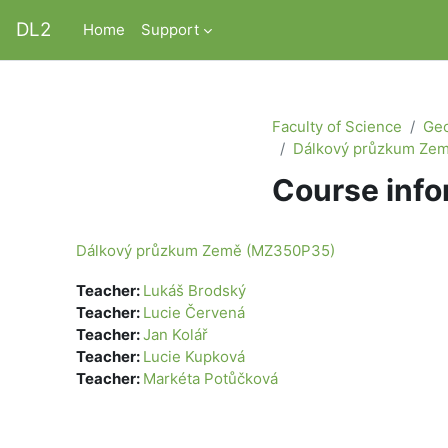
Skip to main content
DL2
Home
Support
Faculty of Science
Geo
Dálkový průzkum Ze
Course info
Dálkový průzkum Země (MZ350P35)
Teacher:
Lukáš Brodský
Teacher:
Lucie Červená
Teacher:
Jan Kolář
Teacher:
Lucie Kupková
Teacher:
Markéta Potůčková