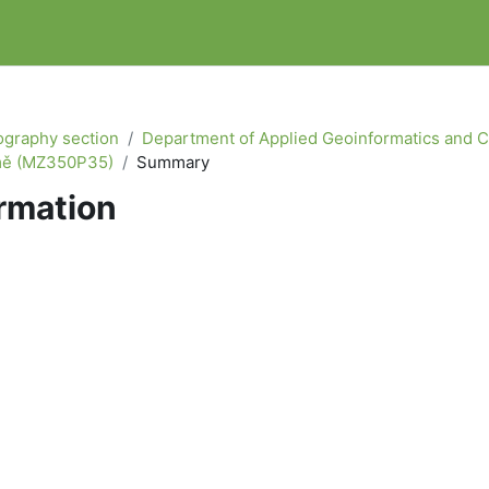
graphy section
Department of Applied Geoinformatics and 
mě (MZ350P35)
Summary
rmation