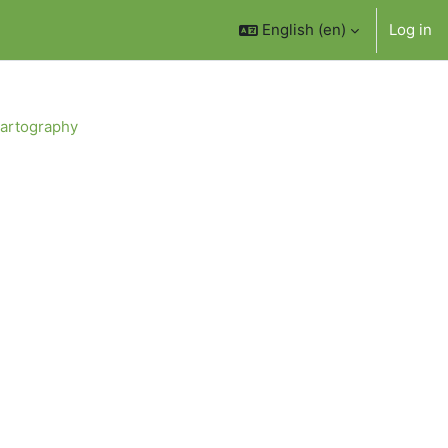
English ‎(en)‎
Log in
Cartography