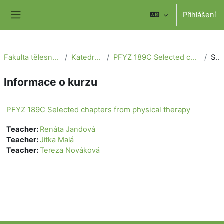
Přejít k hlavnímu obsahu
Přihlášení
Boční panel
Fakulta tělesné výchovy a sportu
Katedra fyzioterapie
PFYZ 189C Selected chapters from physical therapy
Souhrn
Informace o kurzu
PFYZ 189C Selected chapters from physical therapy
Teacher:
Renáta Jandová
Teacher:
Jitka Malá
Teacher:
Tereza Nováková