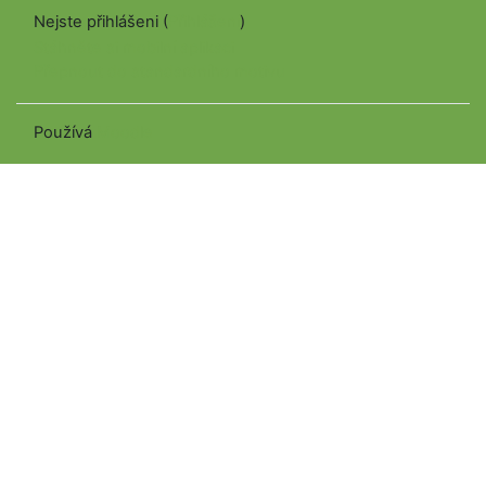
Nejste přihlášeni (
Přihlášení
)
Stáhněte si mobilní aplikaci
Přepnout do standardního motivu
Používá
Moodle