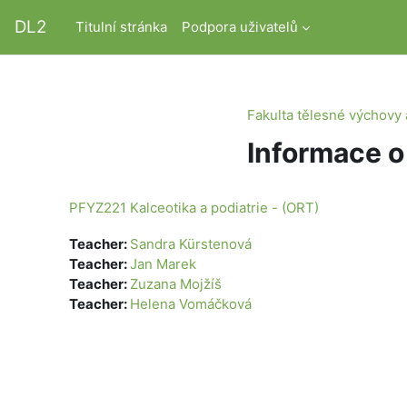
Přejít k hlavnímu obsahu
DL2
Titulní stránka
Podpora uživatelů
Fakulta tělesné výchovy 
Informace o
PFYZ221 Kalceotika a podiatrie - (ORT)
Teacher:
Sandra Kürstenová
Teacher:
Jan Marek
Teacher:
Zuzana Mojžíš
Teacher:
Helena Vomáčková