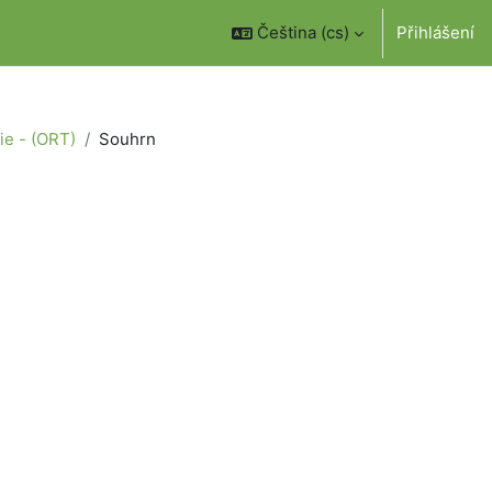
Čeština ‎(cs)‎
Přihlášení
ie - (ORT)
Souhrn