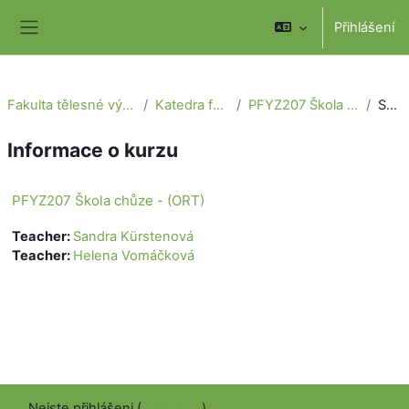
Přejít k hlavnímu obsahu
Přihlášení
Boční panel
Fakulta tělesné výchovy a sportu
Katedra fyzioterapie
PFYZ207 Škola chůze - (ORT)
Souhrn
Informace o kurzu
PFYZ207 Škola chůze - (ORT)
Teacher:
Sandra Kürstenová
Teacher:
Helena Vomáčková
Nejste přihlášeni (
Přihlášení
)