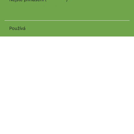
Stáhněte si mobilní aplikaci
Přepnout do standardního motivu
Používá
Moodle