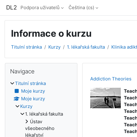
Přejít k hlavnímu obsahu
DL2
Podpora uživatelů
Čeština ‎(cs)‎
Informace o kurzu
Titulní stránka
Kurzy
1. lékařská fakulta
Klinika adik
Bloky
Přeskočit: Navigace
Navigace
Addiction Theories
Titulní stránka
Moje kurzy
Teach
Teach
Moje kurzy
Teach
Kurzy
Teach
1. lékařská fakulta
Teach
Ústav
Teach
všeobecného
Teach
lékařství