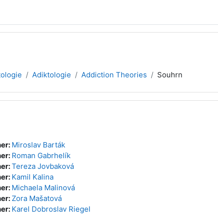
tologie
Adiktologie
Addiction Theories
Souhrn
er:
Miroslav Barták
er:
Roman Gabrhelík
er:
Tereza Jovbaková
er:
Kamil Kalina
er:
Michaela Malinová
er:
Zora Mašatová
er:
Karel Dobroslav Riegel