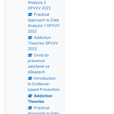
Analysis 2
OPVVV 2022
Practical
Approach to Data
Analysis 1 OPVVV
2022
Addiction
Theories OPVVV
2022
Úvod do
prevence
založené na
důkazech
Introduction
to Evidence-
based Prevention
Addiction
Theories
Practical
Approach to Data