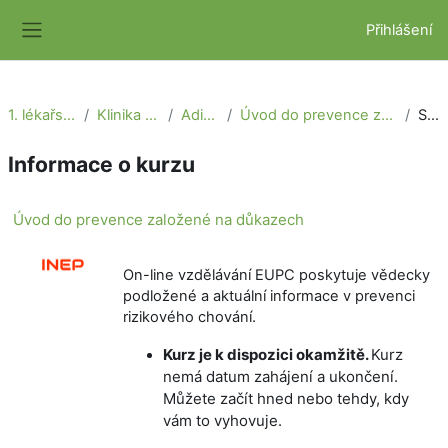
Přejít k hlavnímu obsahu
Přihlášení
Boční panel
1. lékařská fakulta
Klinika adiktologie
Adiktologie
Úvod do prevence založené na důkazech
Souhrn
Informace o kurzu
Úvod do prevence založené na důkazech
On-line vzdělávání EUPC poskytuje vědecky
podložené a aktuální informace v prevenci
rizikového chování.
K
urz je k dispozici okamžitě.
Kurz
nemá datum zahájení a ukončení.
Můžete začít hned nebo tehdy, kdy
vám to vyhovuje.