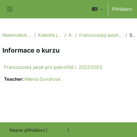
Přejít k hlavnímu obsahu
Přihlášení
Boční panel
Matematicko-fyzikální fakulta
Katedra jazykové přípravy
Archiv
Francouzský jazyk pro pokročilé I. 2022/2023
Souhrn
Informace o kurzu
Francouzský jazyk pro pokročilé I. 2022/2023
Teacher:
Milena Dundrová
Nejste přihlášeni (
Přihlášení
)