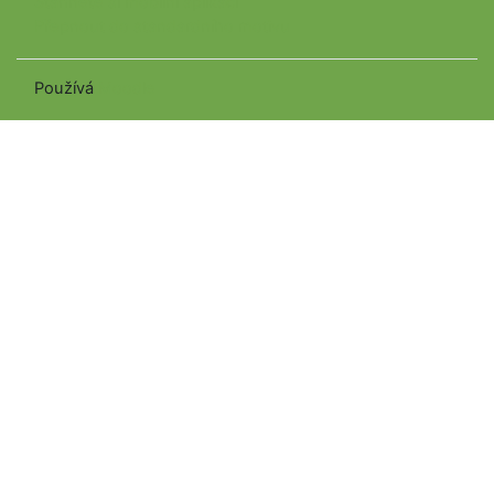
Stáhněte si mobilní aplikaci
Přepnout do standardního motivu
Používá
Moodle