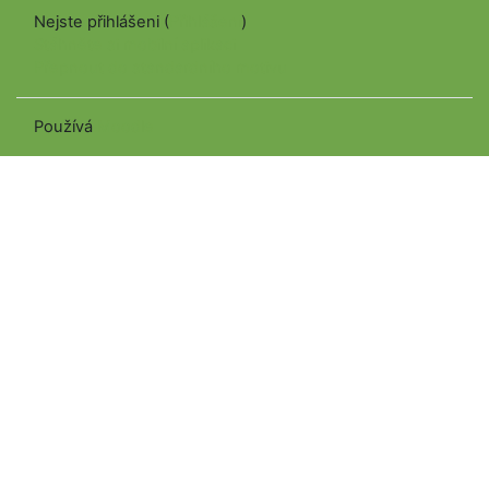
Nejste přihlášeni (
Přihlášení
)
Stáhněte si mobilní aplikaci
Přepnout do standardního motivu
Používá
Moodle