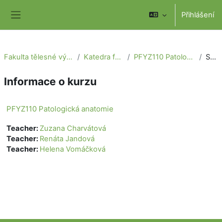
Přejít k hlavnímu obsahu
Přihlášení
Boční panel
Fakulta tělesné výchovy a sportu
Katedra fyzioterapie
PFYZ110 Patologická anatomie
Souhrn
Informace o kurzu
PFYZ110 Patologická anatomie
Teacher:
Zuzana Charvátová
Teacher:
Renáta Jandová
Teacher:
Helena Vomáčková