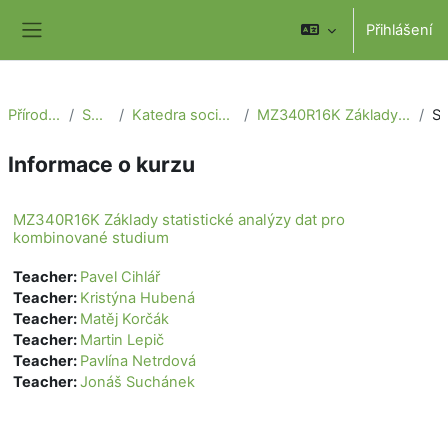
Přejít k hlavnímu obsahu
Přihlášení
Boční panel
Přírodovědecká fakulta
Sekce geografie
Katedra sociální geografie a regionálního rozvoje
MZ340R16K Základy statistické analýzy dat pro kombinované studium
Sou
Informace o kurzu
MZ340R16K Základy statistické analýzy dat pro
kombinované studium
Teacher:
Pavel Cihlář
Teacher:
Kristýna Hubená
Teacher:
Matěj Korčák
Teacher:
Martin Lepič
Teacher:
Pavlína Netrdová
Teacher:
Jonáš Suchánek