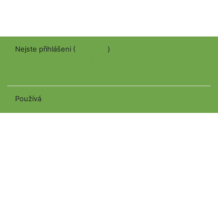
Nejste přihlášeni (
Přihlášení
)
Stáhněte si mobilní aplikaci
Přepnout do standardního motivu
Používá
Moodle