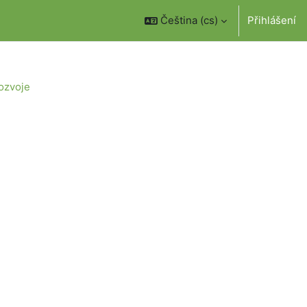
Čeština ‎(cs)‎
Přihlášení
rozvoje