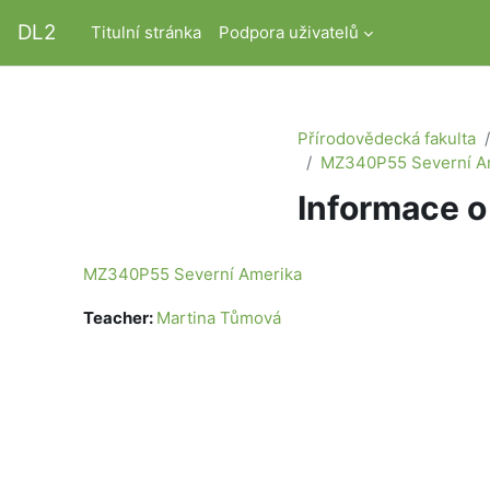
Přejít k hlavnímu obsahu
DL2
Titulní stránka
Podpora uživatelů
Přírodovědecká fakulta
MZ340P55 Severní A
Informace o
MZ340P55 Severní Amerika
Teacher:
Martina Tůmová