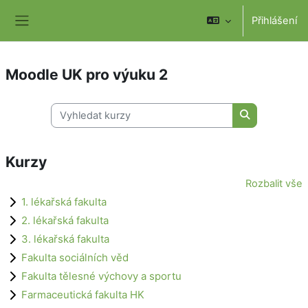
Přejít k hlavnímu obsahu
Přihlášení
Boční panel
Moodle UK pro výuku 2
Vyhledat kurzy
Vyhledat kur
Kurzy
Rozbalit vše
1. lékařská fakulta
2. lékařská fakulta
3. lékařská fakulta
Fakulta sociálních věd
Fakulta tělesné výchovy a sportu
Farmaceutická fakulta HK