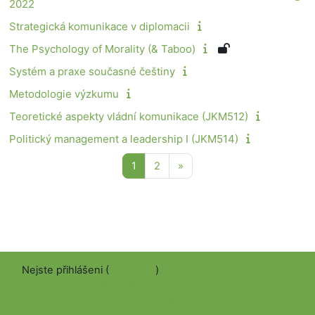
2022
Strategická komunikace v diplomacii
The Psychology of Morality (& Taboo)
Systém a praxe současné češtiny
Metodologie výzkumu
Teoretické aspekty vládní komunikace (JKM512)
Politický management a leadership I (JKM514)
Stránka 1
Stránka 2
Další stránka
1
2
»
Nejste přihlášeni (
Přihlášení
)
Stáhněte si mobilní aplikaci
Přepnout do standardního motivu