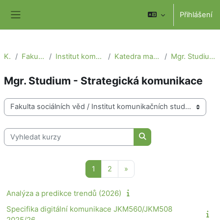
Přejít k hlavnímu obsahu
Přihlášení
Boční panel
Kurzy
Fakulta sociálních věd
Institut komunikačních studií a žurnalistiky
Katedra marketingové komunikace a PR
Mgr. Studium - Strategická komunikace
Mgr. Studium - Strategická komunikace
Kategorie kurzů
Vyhledat kurzy
Vyhledat kurzy
Stránka 1
Stránka 2
Další stránka
1
2
»
Analýza a predikce trendů (2026)
Specifika digitální komunikace JKM560/JKM508
2025/26