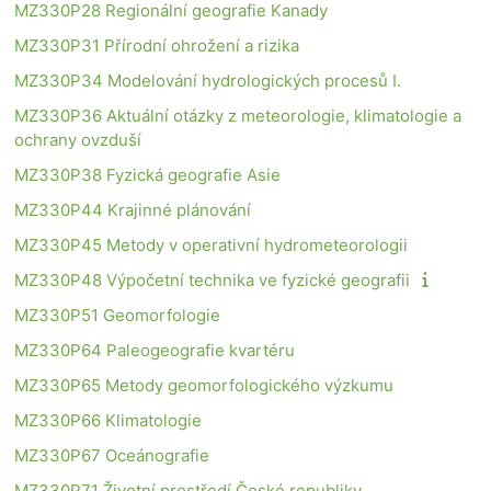
MZ330P28 Regionální geografie Kanady
MZ330P31 Přírodní ohrožení a rizika
MZ330P34 Modelování hydrologických procesů I.
MZ330P36 Aktuální otázky z meteorologie, klimatologie a
ochrany ovzduší
MZ330P38 Fyzická geografie Asie
MZ330P44 Krajinné plánování
MZ330P45 Metody v operativní hydrometeorologii
MZ330P48 Výpočetní technika ve fyzické geografii
MZ330P51 Geomorfologie
MZ330P64 Paleogeografie kvartéru
MZ330P65 Metody geomorfologického výzkumu
MZ330P66 Klimatologie
MZ330P67 Oceánografie
MZ330P71 Životní prostředí České republiky