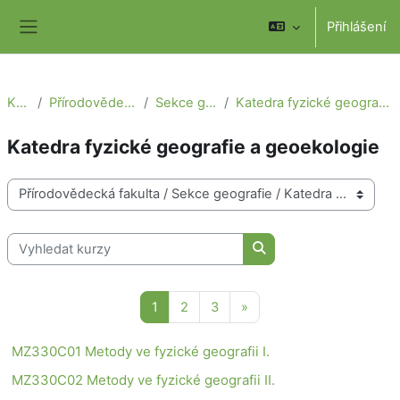
Přejít k hlavnímu obsahu
Přihlášení
Boční panel
Kurzy
Přírodovědecká fakulta
Sekce geografie
Katedra fyzické geografie a geoekologie
Katedra fyzické geografie a geoekologie
Kategorie kurzů
Vyhledat kurzy
Vyhledat kurzy
Stránka 1
Stránka 2
Stránka 3
Další stránka
1
2
3
»
MZ330C01 Metody ve fyzické geografii I.
MZ330C02 Metody ve fyzické geografii II.