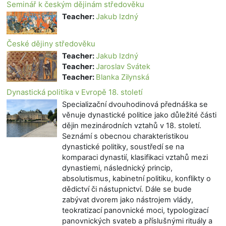
Seminář k českým dějinám středověku
Teacher:
Jakub Izdný
České dějiny středověku
Teacher:
Jakub Izdný
Teacher:
Jaroslav Svátek
Teacher:
Blanka Zilynská
Dynastická politika v Evropě 18. století
Specializační dvouhodinová přednáška se
věnuje dynastické politice jako důležité části
dějin mezinárodních vztahů v 18. století.
Seznámí s obecnou charakteristikou
dynastické politiky, soustředí se na
komparaci dynastií, klasifikaci vztahů mezi
dynastiemi, následnický princip,
absolutismus, kabinetní politiku, konflikty o
dědictví či nástupnictví. Dále se bude
zabývat dvorem jako nástrojem vlády,
teokratizací panovnické moci, typologizací
panovnických svateb a příslušnými rituály a