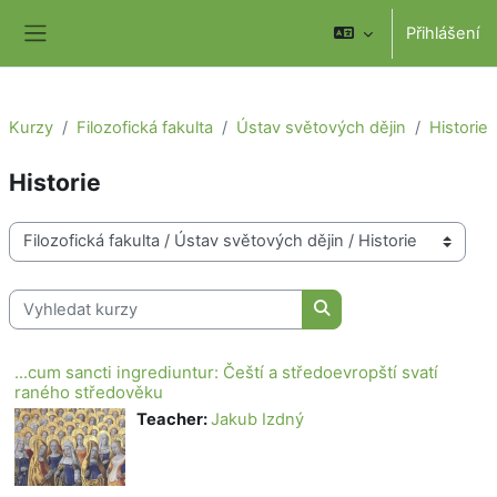
Přejít k hlavnímu obsahu
Přihlášení
Boční panel
Kurzy
Filozofická fakulta
Ústav světových dějin
Historie
Historie
Kategorie kurzů
Vyhledat kurzy
Vyhledat kurzy
...cum sancti ingrediuntur: Čeští a středoevropští svatí
raného středověku
Teacher:
Jakub Izdný