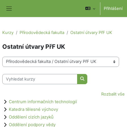
Přejít k hlavnímu obsahu
Přihlášení
Boční panel
Kurzy
Přírodovědecká fakulta
Ostatní útvary PřF UK
Ostatní útvary PřF UK
Kategorie kurzů
Vyhledat kurzy
Vyhledat kurzy
Rozbalit vše
Centrum informačních technologií
Katedra tělesné výchovy
Oddělení cizích jazyků
Oddělení podpory vědy