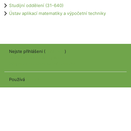
Studijní oddělení (31-640)
Ústav aplikací matematiky a výpočetní techniky
Nejste přihlášeni (
Přihlášení
)
Stáhněte si mobilní aplikaci
Přepnout do standardního motivu
Používá
Moodle