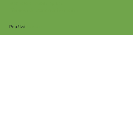
Stáhněte si mobilní aplikaci
Přepnout do standardního motivu
Používá
Moodle