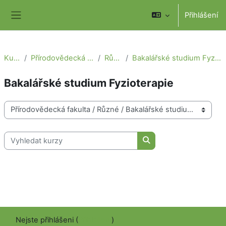
Přejít k hlavnímu obsahu
Přihlášení
Boční panel
Kurzy
Přírodovědecká fakulta
Různé
Bakalářské studium Fyzioterapie
Bakalářské studium Fyzioterapie
Kategorie kurzů
Vyhledat kurzy
Vyhledat kurzy
Nejste přihlášeni (
Přihlášení
)