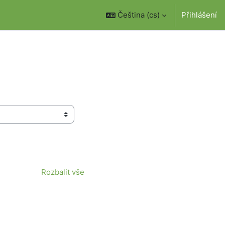
Čeština ‎(cs)‎
Přihlášení
Rozbalit vše