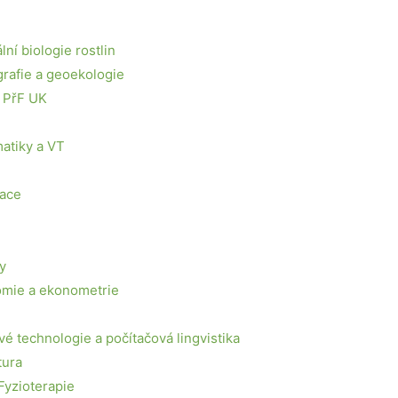
ní biologie rostlin
grafie a geoekologie
 PřF UK
matiky a VT
kace
y
mie a ekonometrie
vé technologie a počítačová lingvistika
tura
Fyzioterapie