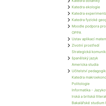
Katedra botaniky
Katedra ekologie
Katedra experimentál
Katedra fyzické geo
Moodle podpora pro
OPPA
Ustav aplikací mate
Zivotní prostředí
Strategická komuni
španělský jazyk
Americka studia
Učitelství pedagogik
Katedra makroekono
Politologie
Informatika - Jazyko
Irská a britská llitera
Bakalářské studium 