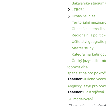
Bakalářské studium 
JTB074
Urban Studies
Teritoriální mezinár
Obecná matematika
Regionální a politic
Učitelství geografie 
Master study
Katedra marketingo
Český jazyk a literat
Zobrazit více
španělština pro pokroč
Teacher:
Juliana Vack
Anglický jazyk pro pokro
Teacher:
Ela Krejčová
3D modelování
Obrazová data (způsob 