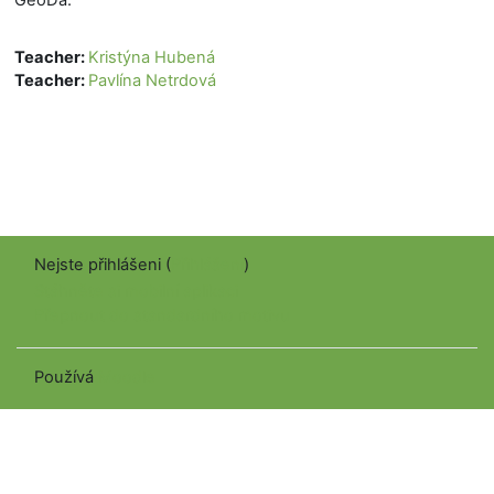
Teacher:
Kristýna Hubená
Teacher:
Pavlína Netrdová
Nejste přihlášeni (
Přihlášení
)
Stáhněte si mobilní aplikaci
Přepnout do standardního motivu
Používá
Moodle