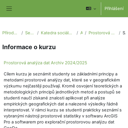
Přejít k hlavnímu obsahu
Přihlášení
Boční panel
Přírodovědecká fakulta
Sekce geografie
Katedra sociální geografie a regionálního rozvoje
Archiv
Prostorová analýza dat Archiv 2024/2025
Souh
Informace o kurzu
Prostorová analýza dat Archiv 2024/2025
Cílem kurzu je seznámit studenty se základními principy a
metodami prostorové analýzy dat, které se v geografickém
výzkumu nejčastěji používají. Kromě osvojení teoretických a
metodologických principů jednotlivých metod a postupů se
studenti naučí získané znalosti aplikovat při analýze
empirických geografických dat a nalezené výsledky řádně
interpretovat. V rámci kurzu se studenti prakticky seznámí s
vybranými nástroji prostorové statistiky v softwaru ArcGIS
Pro a softwarem pro explorační prostorovou analýzu dat
GeoDa.