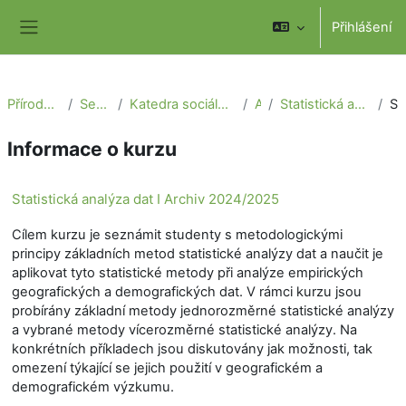
Přejít k hlavnímu obsahu
Přihlášení
Boční panel
Přírodovědecká fakulta
Sekce geografie
Katedra sociální geografie a regionálního rozvoje
Archiv
Statistická analýza dat I Archiv 2024/2025
Souh
Informace o kurzu
Statistická analýza dat I Archiv 2024/2025
Cílem kurzu je seznámit studenty s metodologickými
principy základních metod statistické analýzy dat a naučit je
aplikovat tyto statistické metody při analýze empirických
geografických a demografických dat. V rámci kurzu jsou
probírány základní metody jednorozměrné statistické analýzy
a vybrané metody vícerozměrné statistické analýzy. Na
konkrétních příkladech jsou diskutovány jak možnosti, tak
omezení týkající se jejich použití v geografickém a
demografickém výzkumu.