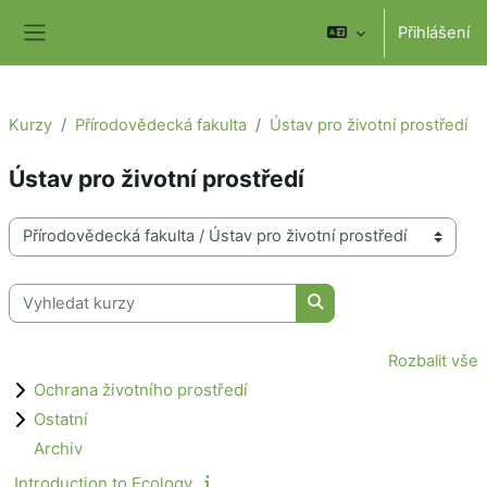
Přejít k hlavnímu obsahu
Přihlášení
Boční panel
Kurzy
Přírodovědecká fakulta
Ústav pro životní prostředí
Ústav pro životní prostředí
Kategorie kurzů
Vyhledat kurzy
Vyhledat kurzy
Rozbalit vše
Ochrana životního prostředí
Ostatní
Archiv
Introduction to Ecology