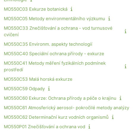
MO550C03 Exkurze botanická
MO550C05 Metody environmentálního výzkumu
MO550C33 Znečišťování a ochrana - vod turnusové
cvičení
MO550C35 Environm. aspekty technologií
MO550C40 Speciální ochrana přírody - exkurze
MO550C41 Metody měření fyzikálních podmínek
prostředí
MO550C53 Malá horská exkurze
MO550C59 Odpady
MO550C60 Exkurze: Ochrana přírody a péče o krajinu
MO550C61 Atmosferický aerosol- pokročilé metody analýzy
MO550C62 Determinační kurz vodních organismů
MO550P01 Znečišťování a ochrana vod