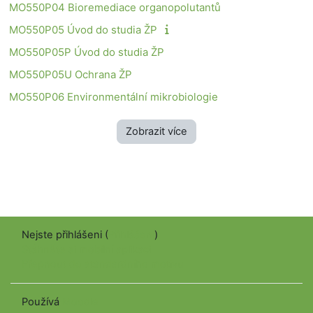
MO550P04 Bioremediace organopolutantů
MO550P05 Úvod do studia ŽP
MO550P05P Úvod do studia ŽP
MO550P05U Ochrana ŽP
MO550P06 Environmentální mikrobiologie
Zobrazit více
Nejste přihlášeni (
Přihlášení
)
Stáhněte si mobilní aplikaci
Přepnout do standardního motivu
Používá
Moodle